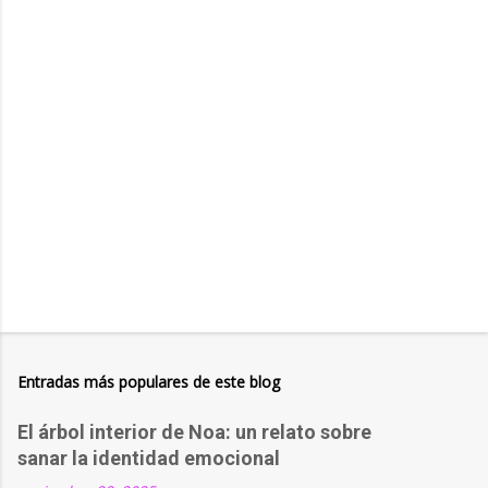
a
r
i
o
s
Entradas más populares de este blog
El árbol interior de Noa: un relato sobre
sanar la identidad emocional