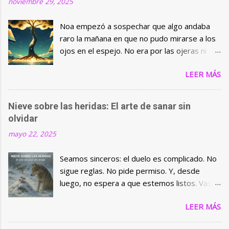
noviembre 29, 2025
Noa empezó a sospechar que algo andaba
raro la mañana en que no pudo mirarse a los
ojos en el espejo. No era por las ojeras ni
por el café frío sobre la mesa. Era otra cosa,
LEER MÁS
una incomodidad suave pero insistente,
como una piedra pequeña en el zapato del
alma. Una sensación de que la vida seguía, sí,
Nieve sobre las heridas: El arte de sanar sin
pero que había una parte de sí que se había
olvidar
quedado atrás, olvidada en alguna esquina
mayo 22, 2025
del tiempo. Mientras revisaba notificaciones
en el móvil, saltando entre correos, redes y
Seamos sinceros: el duelo es complicado. No
mensajes de voz, una pregunta se coló sin
sigue reglas. No pide permiso. Y, desde
pedir permiso: “¿Quién eres cuando nadie te
luego, no espera a que estemos listos. Vas
está mirando?” Noa bajó el teléfono. El
por la vida, bastante bien, y de repente—
silencio del apartamento pareció agrandarse,
LEER MÁS
pum. Una pérdida. Un adiós. Un quiebre. Algo
como si las paredes hubieran decidido
se rompe… y el aire se vuelve más frío. Pero,
escuchar también. Cuando la incomodidad