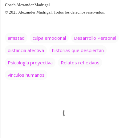
Coach Alexander Madrigal
© 2025 Alexander Madrigal. Todos los derechos reservados.
amistad
culpa emocional
Desarrollo Personal
distancia afectiva
historias que despiertan
Psicología proyectiva
Relatos reflexivos
vínculos humanos
C
o
m
e
n
t