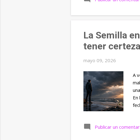
el 
su 
ya 
La Semilla en
tener certez
mayo 09, 2026
A v
mal
una
En 
fec
la 
uno
Publicar un comentar
una
de 