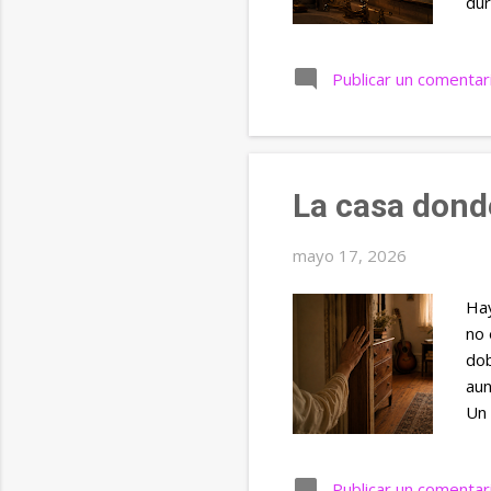
dur
nom
nom
Publicar un comentar
ens
qui
los
Un 
La casa dond
mayo 17, 2026
Hay
no 
dob
aun
Un 
zum
apr
Publicar un comentar
hij