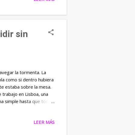
ente aparecía una sopa en
esponder un mensaje, ella
dir sin
navegar la tormenta. La
ola como si dentro hubiera
rte estaba sobre la mesa.
e trabajo en Lisboa, una
ena simple hasta que toca
palabra tan pesada cuando
a ponerse oscuro. No era
LEER MÁS
a. Una tormenta con ganas
d también estuviera