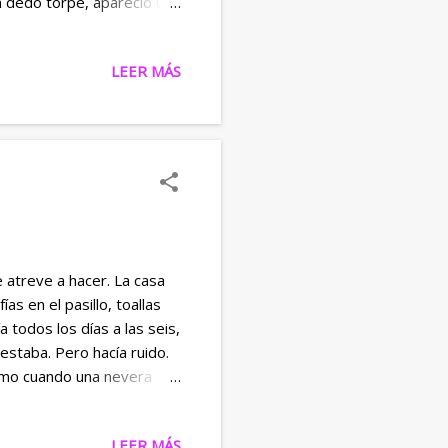
n dedo torpe, apareció un
eclaración. Era apenas su
ia, como si alguien hubiera
LEER MÁS
a boca. Ella se quedó
adie, excepto para quien
ue no se cierra del todo.
e mu...
 atreve a hacer. La casa
as en el pasillo, toallas
 todos los días a las seis,
estaba. Pero hacía ruido.
Como cuando una nevera
arle atención. Maia había
mpre llegaba antes Sus
LEER MÁS
ñaba el carro, Maia ya tenía