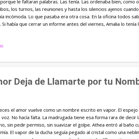
porque le faltaran palabras. Las tenía. Las ordenaba bien, como o
ibos, los turnos, las reuniones y hasta los silencios ajenos cuand
ía incómoda. Lo que pasaba era otra cosa. En la oficina todos sa
a. Si había que cerrar un informe antes del viernes, Amalia lo tenía l
idaba una cita, ella ya había enviado el recordatorio. Si la impresor
é se acababa, si un cliente llamaba con tono de tormenta, Amalia 
io
pia, discreta, casi sin hacer ruido. Su escritorio parecía respirar re
nda sin tachones, taza blanca sin manchas, una planta pequeña q
ciplina que ella. Solo el cajón de abajo tenía otra temperatura. Al
as verdes, envuelto entre sobres viej...
or Deja de Llamarte por tu Nom
eces el amor vuelve como un nombre escrito en vapor. El espejo 
 voz. No hacía falta. La madrugada tiene esa forma rara de decir l
o, sin pedir permiso, sin suavizar el golpe. Athea entró al baño c
mía. El vapor de la ducha seguía pegado al cristal como una nebl