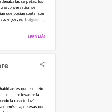
rdenaba las carpetas, los
o una conversación se
bían que podían contar con
isto el jueves. Si alguien
a se tragaba una hoja, si el
aparecía con una solución
LEER MÁS
cto: lápices alineados,
ue sobrevivía con la misma
lí guardaba un cuaderno de
bre
habló antes que ellos. No
as cosas sin levantar la
uando la casa todavía
ina doméstica, de esas que