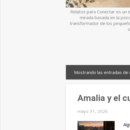
Relatos para Conectar es un 
mirada basada en la psicol
transformador de los pequeño
s
Mostrando las entradas de
E
n
t
Amalia y el 
r
a
mayo 31, 2026
d
Alg
a