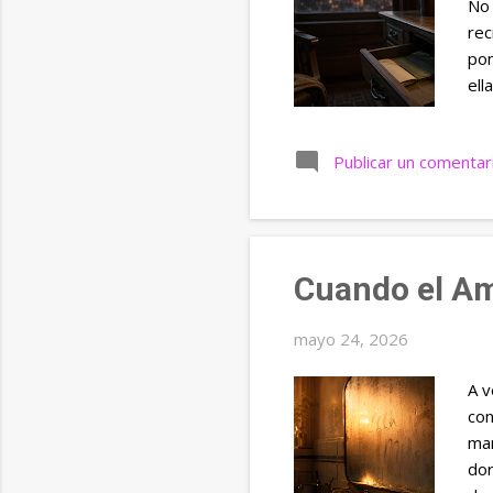
No 
s
rec
pon
ell
olv
caf
Publicar un comentar
lim
age
dis
tap
Cuando el Am
mayo 24, 2026
A v
con
man
dor