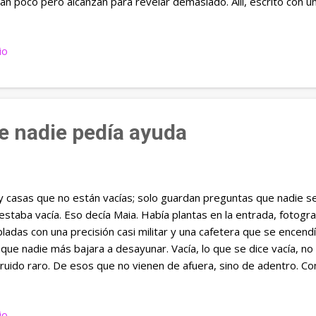
an poco pero alcanzan para revelar demasiado. Allí, escrito con u
bre. Athea. No era una nota. No era una disculpa. Tampoco una d
bre, trazado en una superficie que pronto volvería a quedar limp
io
ayado una conversación y se hubiera arrepentido antes de abrir l
eta. Hay momentos pequeños que no parecen importantes para n
 vive. Una taza que se queda en el borde de la mesa. Una puerta q
nombre escrito en la niebla. Cosas así han cambiado más vidas qu
e nadie pedía ayuda
 casas que no están vacías; solo guardan preguntas que nadie se
estaba vacía. Eso decía Maia. Había plantas en la entrada, fotografí
ladas con una precisión casi militar y una cafetera que se encendía
que nadie más bajara a desayunar. Vacía, lo que se dice vacía, no 
ruido raro. De esos que no vienen de afuera, sino de adentro. 
ba de noche y uno descubre que llevaba horas oyéndola sin prest
endido a vivir así: escuchando lo que faltaba. Una madre que sie
io
os solían bromear diciendo que ella tenía radar. Si a Clara se le da