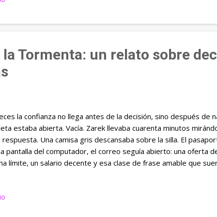
número del mecánico. Si Daniel mencionaba cansancio, al día sigui
apartamento. Si el menor, Tomás, tardaba más de dos horas en r
estaba imaginando accidentes, deudas, malas compañía...
 la Tormenta: un relato sobre deci
as
eces la confianza no llega antes de la decisión, sino después de 
eta estaba abierta. Vacía. Zarek llevaba cuarenta minutos miránd
 respuesta. Una camisa gris descansaba sobre la silla. El pasapo
la pantalla del computador, el correo seguía abierto: una oferta d
ha límite, un salario decente y esa clase de frase amable que su
vida de alguien: “Esperamos su confirmación”. Confirmación. Qué 
 no se siente confirmado por dentro. Afuera, el cielo empezaba 
io
 lluvia suave de esas que invitan a café y nostalgia. Era otra cos
hacerse notar, con nubes bajas y viento torcido, como si la ciuda